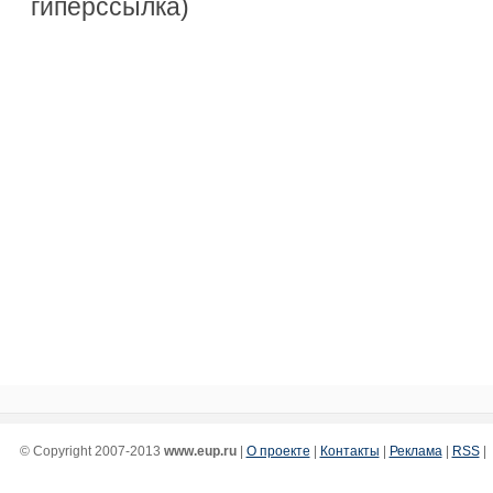
гиперссылка)
© Copyright 2007-2013
www.eup.ru
|
О проекте
|
Контакты
|
Реклама
|
RSS
|