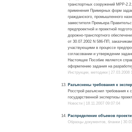
транспортных сооружений МРР-2.2.
применения Примерных форм задани
гражданского, промышленного назн
заместителя Премьера Правительст
предпроектной и проектной подгот
дорожно-транспортного обеспечени
от 30.07.2002 N 586-ПП, заказчика
участвующими в процессе предпрое
согласовании и утверждении задан
Настоящее Пособие является спра
оформлению задания на разработку
Инструкции, методики | 27.03.2008 
Разъяснены требования к экспе
Росстрой разъяснил требования к 
государственной экспертизы проек
Новости | 18.11.2007 09:07:04
Распределение объемов проектир
Образцы документов, бланки | 30.03