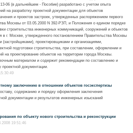
13-06 (в дальнейшем - Пособие) разработано с учетом опыта
й на разработку проектной документации для объектов
ачения и проектов застроек, утвержденных распоряжением первого
ва Москвы от 03.05.2000 N 392-РЗП, и Положения о едином порядке
овки строительства инженерных коммуникаций, сооружений и объектов
я в г. Москве, утвержденного постановлением Правительства Москвы
ми (застройщиками), проектировщиками и организациями,
ктной подготовки строительства, при составлении, оформлении и
ий на проектирование объектов на территории города Москвы.
вочным материалом и содержит рекомендации по составлению и
 проектной документации.
15:30:49
ртному заключению в отношении объектов госэкспертизы
составу, содержанию и порядку оформления заключения
тной документации и результатов инженерных изысканий
ования по объекту нового строительства и реконструкции
.2008 19:51:46