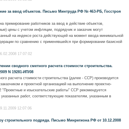
ние за ввод объектов. Письмо Минтруда РФ № 463-РБ, Госстроя
на премирование работников за ввод в действие объектов,
ые) цены с учетом инфляции, подрядчик и заказчик могут
ванный на индексе роста действующей на момент ввода минимальной
едерации по сравнению с применявшейся при формировании базисной
6.02.2008 17:07:02
лении сводного сметного расчета стоимости строительства.
009 N 19281-ИП/08
ного расчета стоимости строительства (далее - ССР) производится
заказчиком и проектной организацией на выполнение проектно-
12 "Проектные и изыскательские работы" ССР рекомендуется
 указанных работ, соответствующие показателям, указанным в
9.11.2009 12:07:06
ру строительного подряда. Письмо Минрегиона РФ от 10.12.2008