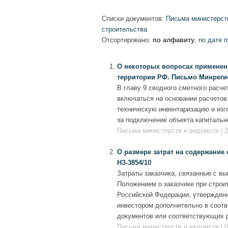
Списки документов:
Письма министерст
строительства
Отсортировано:
по алфавиту
,
по дате 
О некоторых вопросах применен
территории РФ. Письмо Минрегио
В главу 9 сводного сметного расче
включаться на основании расчетов 
техническую инвентаризацию и изго
за подключение объекта капитальн
Письма министерств и ведомств | 2
О размере затрат на содержание 
НЗ-3854/10
Затраты заказчика, связанные с в
Положением о заказчике при строи
Российской Федерации, утвержденн
инвестором дополнительно в соотв
документов или соответствующих р
Письма министерств и ведомств | 0