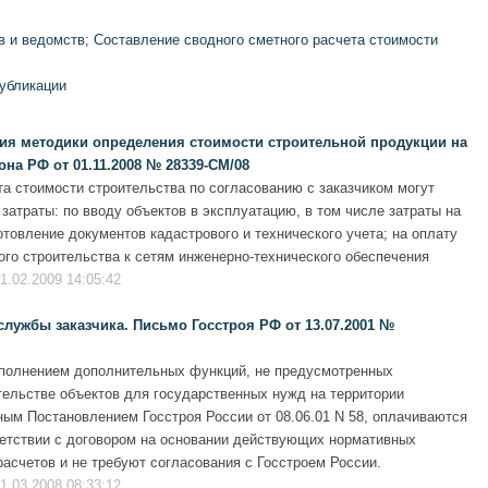
в и ведомств
;
Составление сводного сметного расчета стоимости
публикации
ия методики определения стоимости строительной продукции на
на РФ от 01.11.2008 № 28339-СМ/08
та стоимости строительства по согласованию с заказчиком могут
затраты: по вводу объектов в эксплуатацию, в том числе затраты на
товление документов кадастрового и технического учета; на оплату
ого строительства к сетям инженерно-технического обеспечения
1.02.2009 14:05:42
службы заказчика. Письмо Госстроя РФ от 13.07.2001 №
ыполнением дополнительных функций, не предусмотренных
тельстве объектов для государственных нужд на территории
ым Постановлением Госстроя России от 08.06.01 N 58, оплачиваются
етствии с договором на основании действующих нормативных
асчетов и не требуют согласования с Госстроем России.
1.03.2008 08:33:12