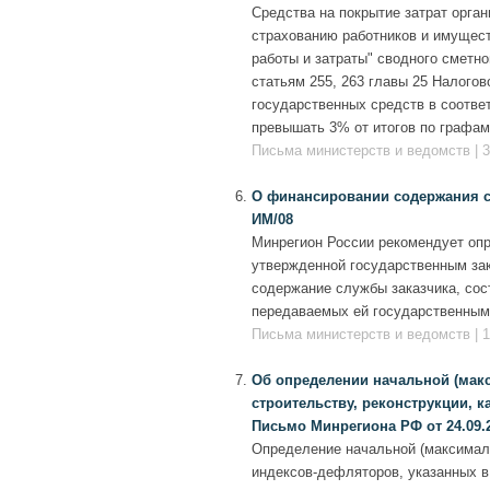
Средства на покрытие затрат орга
страхованию работников и имущест
работы и затраты" сводного сметно
статьям 255, 263 главы 25 Налогов
государственных средств в соответ
превышать 3% от итогов по графам 4
Письма министерств и ведомств | 3
О финансировании содержания сл
ИМ/08
Минрегион России рекомендует опр
утвержденной государственным зак
содержание службы заказчика, со
передаваемых ей государственным
Письма министерств и ведомств | 1
Об определении начальной (макс
строительству, реконструкции, 
Письмо Минрегиона РФ от 24.09.
Определение начальной (максимал
индексов-дефляторов, указанных в 