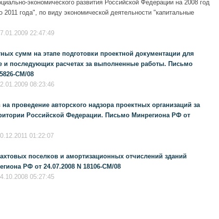
оциально-экономического развития Российской Федерации на 2008 год
о 2011 года", по виду экономической деятельности "капитальные
7.01.2009 22:47:49
ных сумм на этапе подготовки проектной документации для
те и последующих расчетах за выполненные работы. Письмо
5826-СМ/08
2.01.2009 08:23:46
 на проведение авторского надзора проектных организаций за
рритории Российской Федерации. Письмо Минрегиона РФ от
0.12.2011 01:22:07
вахтовых поселков и амортизационных отчислений зданий
гиона РФ от 24.07.2008 N 18106-СМ/08
4.10.2008 05:27:45