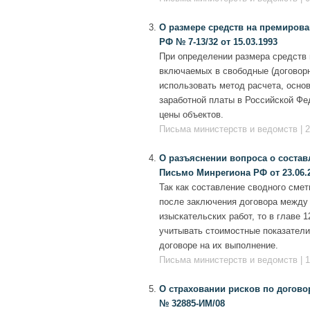
О размере средств на премирова
РФ № 7-13/32 от 15.03.1993
При определении размера средств 
включаемых в свободные (договорн
использовать метод расчета, осно
заработной платы в Российской Ф
цены объектов.
Письма министерств и ведомств | 2
О разъяснении вопроса о состав
Письмо Минрегиона РФ от 23.06.2
Так как составление сводного смет
после заключения договора между 
изыскательских работ, то в главе 
учитывать стоимостные показатели
договоре на их выполнение.
Письма министерств и ведомств | 1
О страховании рисков по догово
№ 32885-ИМ/08