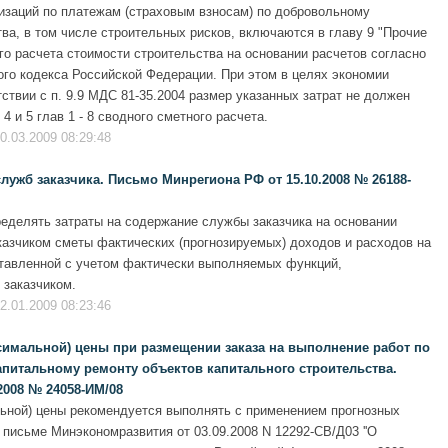
низаций по платежам (страховым взносам) по добровольному
ва, в том числе строительных рисков, включаются в главу 9 "Прочие
го расчета стоимости строительства на основании расчетов согласно
ого кодекса Российской Федерации. При этом в целях экономии
ствии с п. 9.9 МДС 81-35.2004 размер указанных затрат не должен
 и 5 глав 1 - 8 сводного сметного расчета.
0.03.2009 08:29:48
ужб заказчика. Письмо Минрегиона РФ от 15.10.2008 № 26188-
еделять затраты на содержание службы заказчика на основании
азчиком сметы фактических (прогнозируемых) доходов и расходов на
ставленной с учетом фактически выполняемых функций,
 заказчиком.
2.01.2009 08:23:46
имальной) цены при размещении заказа на выполнение работ по
капитальному ремонту объектов капитального строительства.
2008 № 24058-ИМ/08
ьной) цены рекомендуется выполнять с применением прогнозных
письме Минэкономразвития от 03.09.2008 N 12292-СВ/Д03 ''О