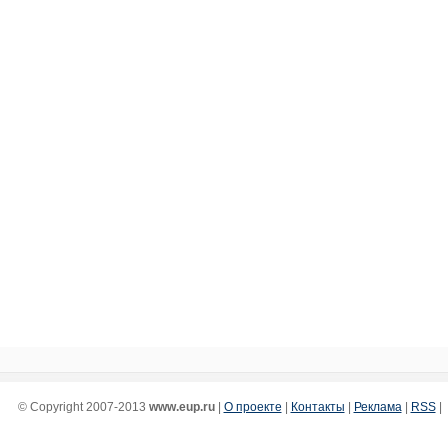
© Copyright 2007-2013
www.eup.ru
|
О проекте
|
Контакты
|
Реклама
|
RSS
|