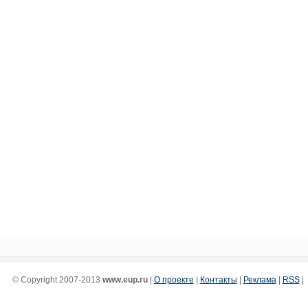
© Copyright 2007-2013
www.eup.ru
|
О проекте
|
Контакты
|
Реклама
|
RSS
|