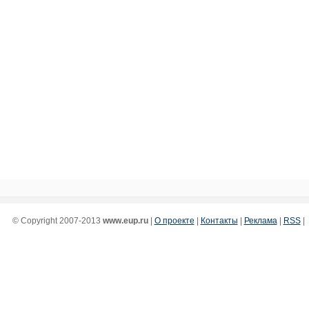
© Copyright 2007-2013
www.eup.ru
|
О проекте
|
Контакты
|
Реклама
|
RSS
|