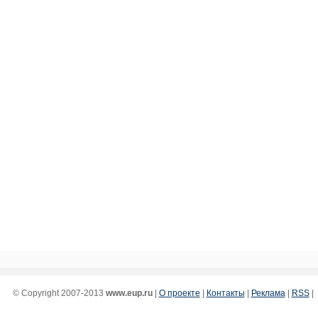
© Copyright 2007-2013
www.eup.ru
|
О проекте
|
Контакты
|
Реклама
|
RSS
|