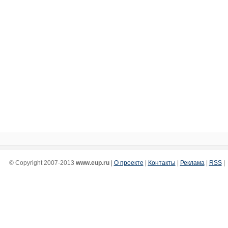
© Copyright 2007-2013
www.eup.ru
|
О проекте
|
Контакты
|
Реклама
|
RSS
|