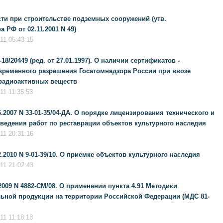
сти при строительстве подземных сооружений (утв.
 РФ от 02.11.2001 N 49)
11 05:43:15
18/20449 (ред. от 27.01.1997). О наличии сертификатов -
временного разрешения Госатомнадзора России при ввозе
 радиоактивных веществ
1 11:35:53
2007 N 33-01-35/04-ДА. О порядке лицензирования технического и
оведения работ по реставрации объектов культурного наследия
11 20:31:16
2010 N 9-01-39/10. О приемке объектов культурного наследия
11 21:02:43
009 N 4882-СМ/08. О применении пункта 4.91 Методики
ьной продукции на территории Российской Федерации (МДС 81-
1 11:18:18