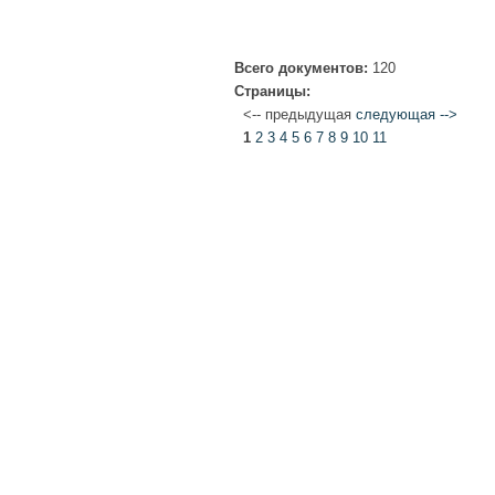
Всего документов:
120
Страницы:
<-- предыдущая
следующая -->
1
2
3
4
5
6
7
8
9
10
11