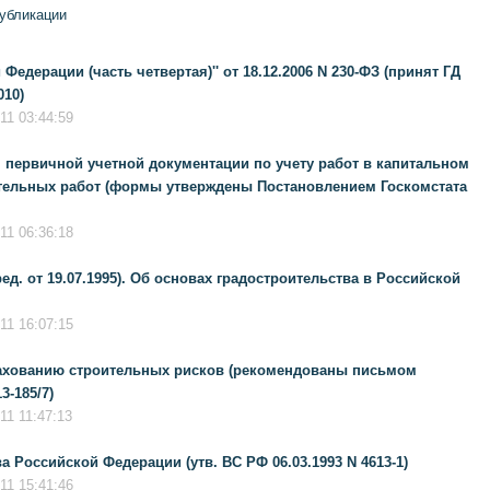
публикации
Федерации (часть четвертая)'' от 18.12.2006 N 230-ФЗ (принят ГД
010)
11 03:44:59
ервичной учетной документации по учету работ в капитальном
ительных работ (формы утверждены Постановлением Госкомстата
11 06:36:18
(ред. от 19.07.1995). Об основах градостроительства в Российской
11 16:07:15
ахованию строительных рисков (рекомендованы письмом
3-185/7)
1 11:47:13
 Российской Федерации (утв. ВС РФ 06.03.1993 N 4613-1)
11 15:41:46