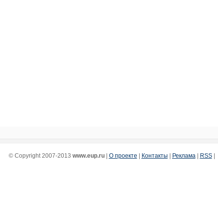
© Copyright 2007-2013
www.eup.ru
|
О проекте
|
Контакты
|
Реклама
|
RSS
|