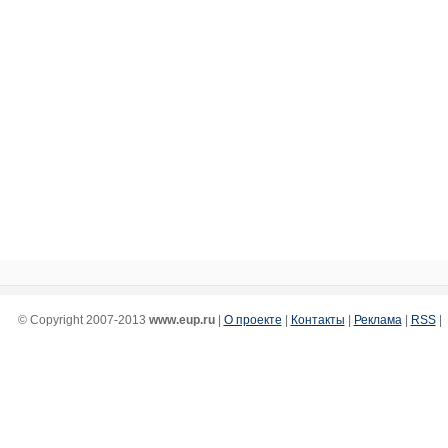
© Copyright 2007-2013
www.eup.ru
|
О проекте
|
Контакты
|
Реклама
|
RSS
|