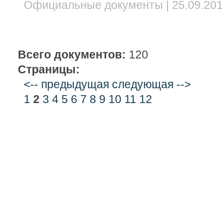
Официальные документы | 25.09.201
Всего документов:
120
Страницы:
<-- предыдущая
следующая -->
1
2
3
4
5
6
7
8
9
10
11
12