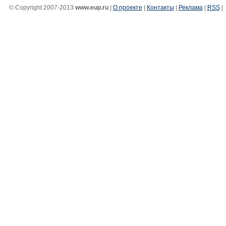
© Copyright 2007-2013
www.eup.ru
|
О проекте
|
Контакты
|
Реклама
|
RSS
|