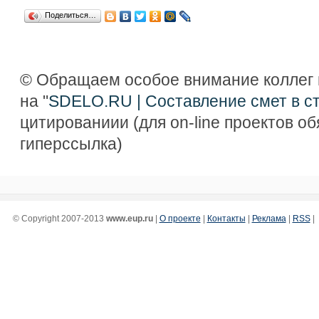
Поделиться…
© Обращаем особое внимание коллег 
на "
SDELO.RU | Составление смет в с
цитированиии (для on-line проектов о
гиперссылка)
© Copyright 2007-2013
www.eup.ru
|
О проекте
|
Контакты
|
Реклама
|
RSS
|