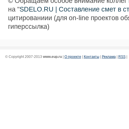
© Обращаем особое внимание коллег 
на "
SDELO.RU | Составление смет в с
цитированиии (для on-line проектов о
гиперссылка)
© Copyright 2007-2013
www.eup.ru
|
О проекте
|
Контакты
|
Реклама
|
RSS
|