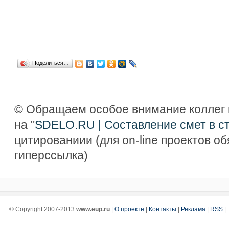
Поделиться…
© Обращаем особое внимание коллег 
на "
SDELO.RU | Составление смет в с
цитированиии (для on-line проектов о
гиперссылка)
© Copyright 2007-2013
www.eup.ru
|
О проекте
|
Контакты
|
Реклама
|
RSS
|