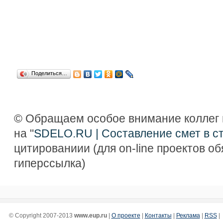
Поделиться…
© Обращаем особое внимание коллег 
на "
SDELO.RU | Составление смет в с
цитированиии (для on-line проектов о
гиперссылка)
© Copyright 2007-2013
www.eup.ru
|
О проекте
|
Контакты
|
Реклама
|
RSS
|