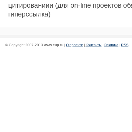
цитированиии (для on-line проектов о
гиперссылка)
© Copyright 2007-2013
www.eup.ru
|
О проекте
|
Контакты
|
Реклама
|
RSS
|