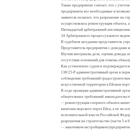
Также предприятие считает, что с учето
предприняты все необходимые и возможн
заявитель полагает, что разрешение на с
осуществлялась реконструкция объекта, а 
Пятнадцатый арбитражный апелляционный
34 Арбитражного процессуального кодек
В судебном заседании представитель упр
Представитель предприятия с доводами жа
Изучив материалы дела, оценив доводы а
отсутствии оснований для отмены обжалу
Как установлено судом и подтверждается
138/25-Р административный орган в пери
соблюдения требований градостроительно
искусственной территории в Ейском порту
В ходе проверки административный орга
обязательных требований законодательст
-
- реконструкция спорного объекта капит
капитана морского порта Ейск, а не на о
исполнительной власти Российской Федер
разрешения на строительство (части 5 и 
-
- заказчиком-застройщиком (предприяти