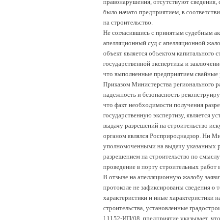
правонарушения, отсутствуют сведения, с
было начато предприятием, в соответств
на строительство.
Не согласившись с принятым судебным а
апелляционный суд с апелляционной жалоб
объект является объектом капитального с
государственной экспертизы и заключение
что выполненные предприятием свайные р
Приказом Министерства регионального ра
надежность и безопасность реконструируе
что факт необходимости получения разре
государственную экспертизу, является у
выдачу разрешений на строительство иск
органом являлся Росприроднадзор. Ни Мин
уполномоченными на выдачу указанных р
разрешением на строительство по смыслу 
проведение в порту строительных работ 
В отзыве на апелляционную жалобу заявите
протоколе не зафиксированы сведения о 
характеристики и иные характеристики н
строительства, установленные градостро
11152-ИП/08, предприятие указывает, что