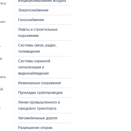
кондиционирование воздуха
екса
Энергоснабжение
Газоснабжение
ьно-
Лифты и строительные
подъемники
Системы связи, радио,
-
телевидения
ля
Системы охранной
сигнализации и
видеонаблюдения
вить
Инженерные сооружения
ой
Прокладка трубопроводов
Линии промышленного и
В
городского транспорта
Автомобильные дороги
и
Разрешение споров.