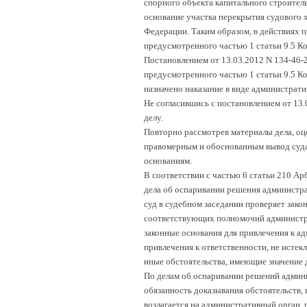
спорного объекта капитального строител
основание участка перекрытия судового х
Федерации. Таким образом, в действиях 
предусмотренного частью 1 статьи 9.5 
Постановлением от 13.03.2012 N 134-46
предусмотренного частью 1 статьи 9.5 К
назначено наказание в виде администрати
Не согласившись с постановлением от 13.
делу.
Повторно рассмотрев материалы дела, оц
правомерным и обоснованным вывод суда
основаниям.
В соответствии с частью 6 статьи 210 А
дела об оспаривании решения администр
суд в судебном заседании проверяет зако
соответствующих полномочий администрат
законные основания для привлечения к а
привлечения к ответственности, не истек
иные обстоятельства, имеющие значение д
По делам об оспаривании решений админ
обязанность доказывания обстоятельств,
возлагается на административный орган,