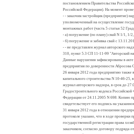
постановлением Правительства Российской
Российской Федерации). На момент прове
-
- заказчик-застройщик (предприятие) на
уполномоченный на осуществление госуда
монтажных работ (часть 5 статьи 52 Гра
-
а) погружение (по плану) свай N 1/1, 1/2, 
-
б) погружение и забивка свай с 13.11.20
-
- не представлен журнал авторского надз
310, пункт 5.3 СП 11-11-99 "Авторский н
Данные нарушения зафиксированы в акте п
предприятия по доверенности Абросова С.
26 января 2012 года предприятию также 
капитального строительства N 10-46-25, 
журнал авторского надзора, в срок до 27.
Градостроительного кодекса Российской 
Федерации от 24.11.2005 N 698. Копию п
свидетельствует его подпись на указанно
31 января 2012 года в отношении предпр
протоколе указано, что в ходе проверки 
государственной регистрации права хозя
заказчиком, согласно договору подряда 