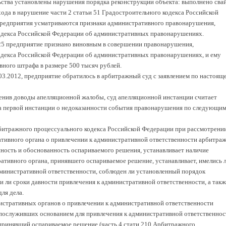
ьства установлены нарушения порядка реконструкции объекта: выполнено сва
ода в нарушение части 2 статьи 51 Градостроительного кодекса Российской
предприятия усматриваются признаки административного правонарушения,
Кодекса Российской Федерации об административных правонарушениях.
-25 предприятие признано виновным в совершении правонарушения,
одекса Российской Федерации об административных правонарушениях, и ему
вного штрафа в размере 500 тысяч рублей.
03.2012, предприятие обратилось в арбитражный суд с заявлением по настоящ
енив доводы апелляционной жалобы, суд апелляционной инстанции считает
 первой инстанции о недоказанности события правонарушения по следующи
рбитражного процессуального кодекса Российской Федерации при рассмотрени
ативного органа о привлечении к административной ответственности арбитра
нность и обоснованность оспариваемого решения, устанавливает наличие
ивного органа, принявшего оспариваемое решение, устанавливает, имелись 
дминистративной ответственности, соблюден ли установленный порядок
ли ли сроки давности привлечения к административной ответственности, а такж
ля дела.
истративных органов о привлечении к административной ответственности
 послуживших основанием для привлечения к административной ответственнос
 принявший оспариваемое решение (часть 4 стати 210 Арбитражного