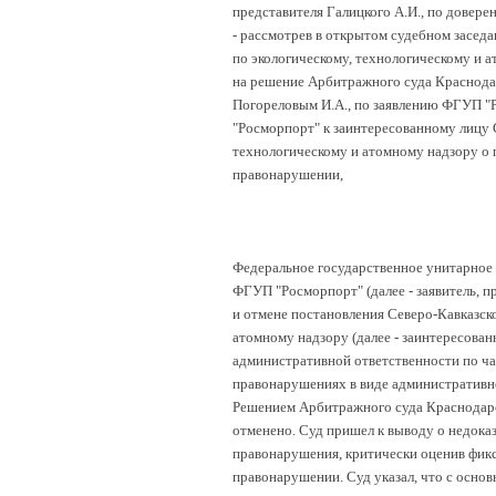
представителя Галицкого А.И., по доверен
-
рассмотрев в открытом судебном засед
по экологическому, технологическому и 
на решение Арбитражного суда Краснодар
Погореловым И.А., по заявлению ФГУП "
"Росморпорт" к заинтересованному лицу 
технологическому и атомному надзору о 
правонарушении,
Федеральное государственное унитарное 
ФГУП "Росморпорт" (далее - заявитель, п
и отмене постановления Северо-Кавказск
атомному надзору (далее - заинтересован
административной ответственности по ча
правонарушениях в виде административно
Решением Арбитражного суда Краснодарск
отменено. Суд пришел к выводу о недока
правонарушения, критически оценив фик
правонарушении. Суд указал, что с основ