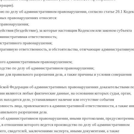
ерации).
ю по делу об административном правонарушении, согласно статье 26.1 Кодек
ных правонарушениях относятся:
 правонарушения;
ействия (бездействие), за которые настоящим Кодексом или законом субъекта
министративная ответственность;
нистративного правонарушения;
тративную ответственность, и обстоятельства, отягчающие административну
нного административным правонарушением;
водство по делу об административном правонарушении;
ние для правильного разрешения дела, а также причины и условия совершения
сийской Федерации об административных правонарушениях доказательствами п
и являются любые фактические данные, на основании которых судья, орган,
ых находится дело, устанавливают наличие или отсутствие события
вность лица, привлекаемого к административной ответственности, а также ин
авильного разрешения дела.
м об административном правонарушении, иными протоколами, предусмотренн
 в отношении которого ведется производство по делу об административном
го, свидетелей, заключениями эксперта, иными документами, а также