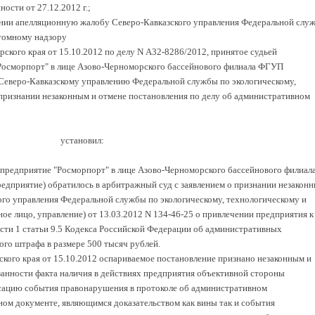
ности от 27.12.2012 г.;
ании апелляционную жалобу Северо-Кавказского управления Федеральной слу
атомному надзору
ского края от 15.10.2012 по делу N А32-8286/2012, принятое судьей
Росморпорт" в лице Азово-Черноморского бассейнового филиала ФГУП
Северо-Кавказскому управлению Федеральной службы по экологическому,
признании незаконным и отмене постановления по делу об административном
установил:
предприятие "Росморпорт" в лице Азово-Черноморского бассейнового филиал
редприятие) обратилось в арбитражный суд с заявлением о признании незакон
ого управления Федеральной службы по экологическому, технологическому и
ное лицо, управление) от 13.03.2012 N 134-46-25 о привлечении предприятия к
сти 1 статьи 9.5 Кодекса Российской Федерации об административных
го штрафа в размере 500 тысяч рублей.
ого края от 15.10.2012 оспариваемое постановление признано незаконным и
занности факта наличия в действиях предприятия объективной стороны
сацию события правонарушения в протоколе об административном
ном документе, являющимся доказательством как вины так и события