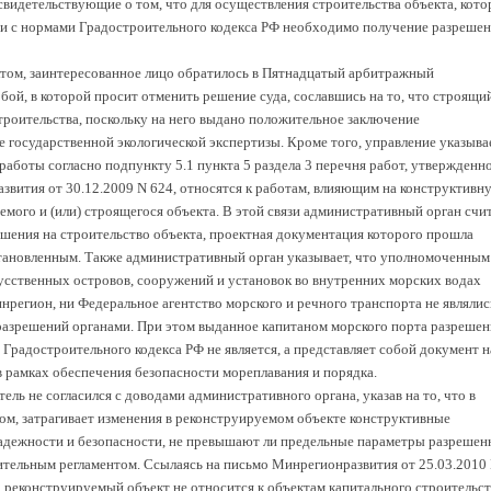
видетельствующие о том, что для осуществления строительства объекта, кото
ии с нормами Градостроительного кодекса РФ необходимо получение разреше
ктом, заинтересованное лицо обратилось в Пятнадцатый арбитражный
ой, в которой просит отменить решение суда, сославшись на то, что строящи
троительства, поскольку на него выдано положительное заключение
 государственной экологической экспертизы. Кроме того, управление указывае
аботы согласно подпункту 5.1 пункта 5 раздела 3 перечня работ, утвержденн
звития от 30.12.2009 N 624, относятся к работам, влияющим на конструктивн
мого и (или) строящегося объекта. В этой связи административный орган счит
шения на строительство объекта, проектная документация которого прошла
становленным. Также административный орган указывает, что уполномоченным
усственных островов, сооружений и установок во внутренних морских водах
регион, ни Федеральное агентство морского и речного транспорта не являлис
азрешений органами. При этом выданное капитаном морского порта разрешен
Градостроительного кодекса РФ не является, а представляет собой документ н
в рамках обеспечения безопасности мореплавания и порядка.
ль не согласился с доводами административного органа, указав на то, что в
том, затрагивает изменения в реконструируемом объекте конструктивные
адежности и безопасности, не превышают ли предельные параметры разрешен
ительным регламентом. Ссылаясь на письмо Минрегионразвития от 25.03.2010
 реконструируемый объект не относится к объектам капитального строительст