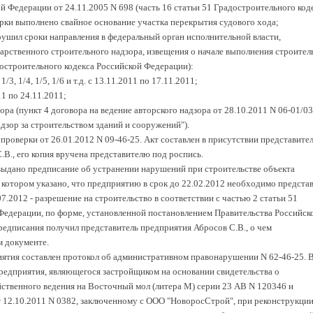
 Федерации от 24.11.2005 N 698 (часть 16 статьи 51 Градостроительного код
рки выполнено свайное основание участка перекрытия судового хода;
рушил сроки направления в федеральный орган исполнительной власти,
рственного строительного надзора, извещения о начале выполнения строител
достроительного кодекса Российской Федерации):
1/3, 1/4, 1/5, 1/6 и т.д. с 13.11.2011 по 17.11.2011;
11 по 24.11.2011;
ора (пункт 4 договора на ведение авторского надзора от 28.10.2011 N 06-01/03
адзор за строительством зданий и сооружений").
роверки от 26.01.2012 N 09-46-25. Акт составлен в присутствии представите
В., его копия вручена представителю под роспись.
выдано предписание об устранении нарушений при строительстве объекта
в котором указано, что предприятию в срок до 22.02.2012 необходимо предста
07.2012 - разрешение на строительство в соответствии с частью 2 статьи 51
Федерации, по форме, установленной постановлением Правительства Российск
редписания получил представитель предприятия Абросов С.В., о чем
м документе.
иятия составлен протокол об административном правонарушении N 62-46-25. 
предприятия, являющегося застройщиком на основании свидетельства о
йственного ведения на Восточный мол (литера М) серии 23 АВ N 120346 и
от 12.10.2011 N 0382, заключенному с ООО "НоворосСтрой", при реконструкци