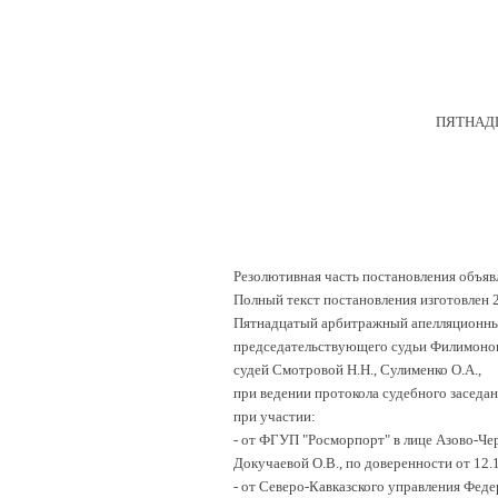
ПЯТНАД
Резолютивная часть постановления объявл
Полный текст постановления изготовлен 2
Пятнадцатый арбитражный апелляционный
председательствующего судьи Филимонов
судей Смотровой Н.Н., Сулименко О.А.,
при ведении протокола судебного заседан
при участии:
-
от ФГУП "Росморпорт" в лице Азово-Че
Докучаевой О.В., по доверенности от 12.1
-
от Северо-Кавказского управления Феде