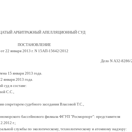
ЦАТЫЙ АРБИТРАЖНЫЙ АПЕЛЛЯЦИОННЫЙ СУД
ПОСТАНОВЛЕНИЕ
от 22 января 2013 г. N 15АП-15642/2012
Дело N А32-8286/
ена 15 января 2013 года.
2 января 2013 года.
 суд в составе:
ой С.С.,
ия секретарем судебного заседания Власовой Т.С.,
рноморского бассейнового филиала ФГУП "Росморпорт": представителя
2.2012 г.;
ральной службы по экологическому, технологическому и атомному надзору: