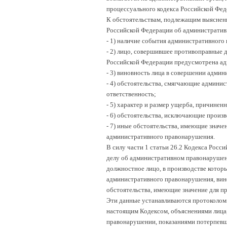
процессуального кодекса Российской Фед
К обстоятельствам, подлежащим выяснени
Российской Федерации об административ
-
1) наличие события административного
-
2) лицо, совершившее противоправные д
Российской Федерации предусмотрена ад
-
3) виновность лица в совершении адми
-
4) обстоятельства, смягчающие админис
ответственность;
-
5) характер и размер ущерба, причине
-
6) обстоятельства, исключающие произ
-
7) иные обстоятельства, имеющие значе
административного правонарушения.
В силу части 1 статьи 26.2 Кодекса Рос
делу об административном правонарушени
должностное лицо, в производстве котор
административного правонарушения, вино
обстоятельства, имеющие значение для пр
Эти данные устанавливаются протоколо
настоящим Кодексом, объяснениями лица,
правонарушении, показаниями потерпевше