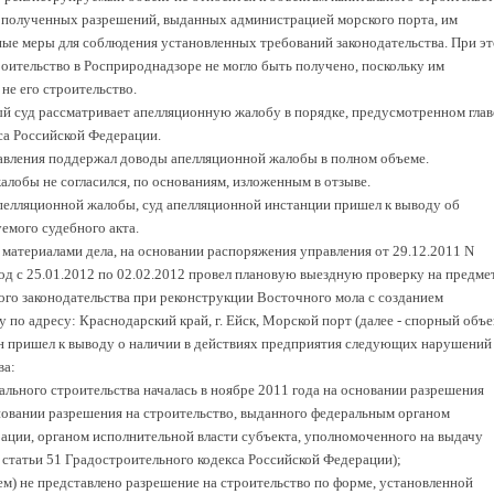
м полученных разрешений, выданных администрацией морского порта, им
ые меры для соблюдения установленных требований законодательства. При э
троительство в Росприроднадзоре не могло быть получено, поскольку им
не его строительство.
 суд рассматривает апелляционную жалобу в порядке, предусмотренном глав
са Российской Федерации.
авления поддержал доводы апелляционной жалобы в полном объеме.
лобы не согласился, по основаниям, изложенным в отзыве.
пелляционной жалобы, суд апелляционной инстанции пришел к выводу об
емого судебного акта.
 материалами дела, на основании распоряжения управления от 29.12.2011 N
од с 25.01.2012 по 02.02.2012 провел плановую выездную проверку на предме
го законодательства при реконструкции Восточного мола с созданием
 по адресу: Краснодарский край, г. Ейск, Морской порт (далее - спорный объек
н пришел к выводу о наличии в действиях предприятия следующих нарушений
ва:
ального строительства началась в ноябре 2011 года на основании разрешения
сновании разрешения на строительство, выданного федеральным органом
ации, органом исполнительной власти субъекта, уполномоченного на выдачу
6 статьи 51 Градостроительного кодекса Российской Федерации);
ем) не представлено разрешение на строительство по форме, установленной