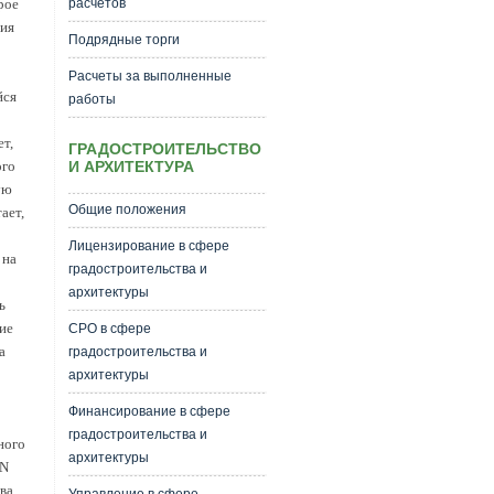
расчетов
рое
ния
Подрядные торги
Расчеты за выполненные
йся
работы
т,
ГРАДОСТРОИТЕЛЬСТВО
И АРХИТЕКТУРА
ого
ую
Общие положения
ает,
Лицензирование в сфере
 на
градостроительства и
архитектуры
ь
ие
СРО в сфере
а
градостроительства и
архитектуры
Финансирование в сфере
градостроительства и
ного
архитектуры
 N
ва.