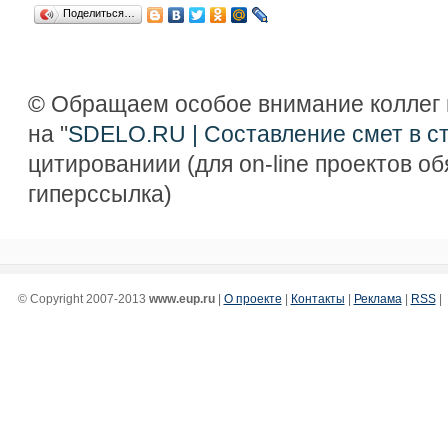
Поделиться…
© Обращаем особое внимание коллег 
на "
SDELO.RU | Составление смет в с
цитированиии (для on-line проектов о
гиперссылка)
© Copyright 2007-2013
www.eup.ru
|
О проекте
|
Контакты
|
Реклама
|
RSS
|