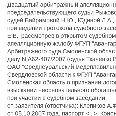
Двадцатый арбитражный апелляционны
председательствующего судьи Рыжовой
судей Байрамовой Н.Ю., Юдиной Л.А.,
при ведении протокола судебного зас
Е.В., рассмотрев в открытом судебно
апелляционную жалобу ФГУП "Авангар
Арбитражного суда Смоленской област
делу N А62-407/2007 (судья Ткаченко В
ОАО "Среднеуральский медеплавильный
Свердловской области к ФГУП "Авангар
Смоленская область о признании дог
взыскании неосновательного обогаще
при участии в судебном заседании:
от заявителя (ответчика): Клепиков А.
от 05.10.2007 года, паспорт <...>; Кон