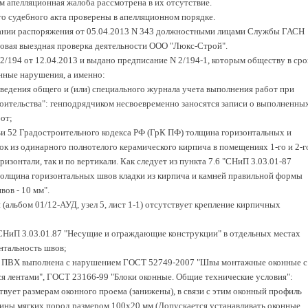
ем апелляционная жалоба рассмотрена в их отсутствие.
о судебного акта проверены в апелляционном порядке.
овании распоряжения от 05.04.2013 N 343 должностными лицами Службы ГАСН
овая выездная проверка деятельности ООО "Люкс-Строй".
 2/194 от 12.04.2013 и выдано предписание N 2/194-1, которым обществу в сро
нные нарушения, а именно:
 ведения общего и (или) специального журнала учета выполнения работ при
роительства": генподрядчиком несвоевременно заносятся записи о выполненны
от;
тьи 52 Градостроительного кодекса РФ (ГрК ПФ) толщина горизонтальных и
к из одинарного полнотелого керамического кирпича в помещениях 1-го и 2-г
ризонтали, так и по вертикали. Как следует из пункта 7.6 "СНиП 3.03.01-87
олщина горизонтальных швов кладки из кирпича и камней правильной формы
ов - 10 мм".
(альбом 01/12-АУД, узел 5, лист 1-1) отсутствует крепление кирпичных
 СНиП 3.03.01.87 "Несущие и ограждающие конструкции" в отдельных местах
нтальность швов;
ля ПВХ выполнена с нарушением ГОСТ 52749-2007 "Швы монтажные оконные с
лентами", ГОСТ 23166-99 "Блоки оконные. Общие технические условия":
твует размерам оконного проема (занижены), в связи с этим оконный профиль
сины мягких пород размером 100х20 мм (Допускается устанавливать оконные