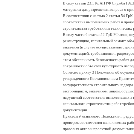
В силу статьи 23.1 КоАП РФ Служба ГАС
материалы для разрешения вопроса о при
В соответствии с частью 2 статьи 54 ГрК
соответствия выполняемых работ в процес
строительства требованиям технических 
В силу части 6 статьи 52 ГрК РФ лицо, о
реконструкцию, капитальный ремонт объе
заказчика (в случае осуществления строи
документацией, требованиями градострои
этом обеспечивать безопасность работ д
сохранности объектов культурного насле
Согласно пункту 3 Положения об осущест
утвержденного Постановлением Правитель
государственного строительного надзора
застройщиком, заказчиком, лицом, осуще
нарушений соответствия выполняемых в п
капитального строительства работ требо
документации.
Пунктом 9 названного Положения предусм
проверок соответствия выполняемых рабо
правовых актов и проектной документаци