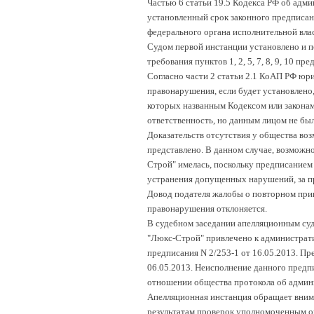
Частью 6 статьи 19.5 Кодекса РФ об адм
установленный срок законного предписан
федерального органа исполнительной вла
Судом первой инстанции установлено и по
требования пунктов 1, 2, 5, 7, 8, 9, 10 пр
Согласно части 2 статьи 2.1 КоАП РФ юр
правонарушения, если будет установлено,
которых названным Кодексом или закона
ответственность, но данным лицом не бы
Доказательств отсутствия у общества во
представлено. В данном случае, возможн
Строй" имелась, поскольку предписанием
устранения допущенных нарушений, за п
Довод подателя жалобы о повторном прив
правонарушения отклоняется.
В судебном заседании апелляционным суд
"Люкс-Строй" привлечено к администрати
предписания N 2/253-1 от 16.05.2013. Пр
06.05.2013. Неисполнение данного предп
отношении общества протокола об админ
Апелляционная инстанция обращает внима
результатам проверок уполномоченным ор