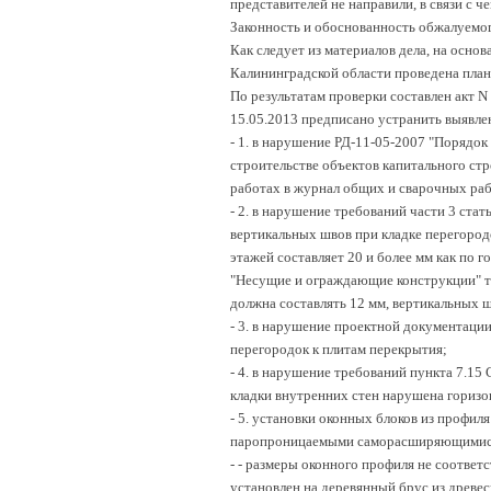
представителей не направили, в связи с ч
Законность и обоснованность обжалуемог
Как следует из материалов дела, на осн
Калининградской области проведена план
По результатам проверки составлен акт N
15.05.2013 предписано устранить выявле
-
1. в нарушение РД-11-05-2007 "Порядок
строительстве объектов капитального ст
работах в журнал общих и сварочных раб
-
2. в нарушение требований части 3 ста
вертикальных швов при кладке перегородо
этажей составляет 20 и более мм как по го
"Несущие и ограждающие конструкции" т
должна составлять 12 мм, вертикальных шв
-
3. в нарушение проектной документации 
перегородок к плитам перекрытия;
-
4. в нарушение требований пункта 7.15
кладки внутренних стен нарушена горизо
-
5. установки оконных блоков из профи
паропроницаемыми саморасширяющимися 
-
- размеры оконного профиля не соответс
установлен на деревянный брус из древе