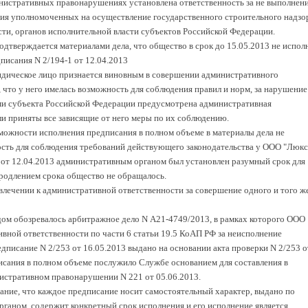
инистративных правонарушениях установлена ответственность за не выполнени
ия уполномоченных на осуществление государственного строительного надзо
сти, органов исполнительной власти субъектов Российской Федерации.
дтверждается материалами дела, что общество в срок до 15.05.2013 не испол
едписания N 2/194-1 от 12.04.2013
идическое лицо признается виновным в совершении административного
 что у него имелась возможность для соблюдения правил и норм, за нарушение
ми субъекта Российской Федерации предусмотрена административная
ли приняты все зависящие от него меры по их соблюдению.
зможности исполнения предписания в полном объеме в материалы дела не
ость для соблюдения требований действующего законодательства у ООО "Люкс
 от 12.04.2013 административным органом был установлен разумный срок для
родлением срока общество не обращалось.
лечении к административной ответственности за совершение одного и того ж
ом обозревалось арбитражное дело N А21-4749/2013, в рамках которого ООО
вной ответственности по части 6 статьи 19.5 КоАП РФ за неисполнение
едписание N 2/253 от 16.05.2013 выдано на основании акта проверки N 2/253 о
исания в полном объеме послужило Службе основанием для составления в
истративном правонарушении N 221 от 05.06.2013.
ние, что каждое предписание носит самостоятельный характер, выдано по
ганом, содержит конкретный срок исполнения и его исполнение является