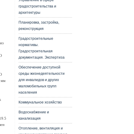
Управление в сфере
градостроительства и
архитектуры
Планировка, застройка,
реконструкция
Градостроительные
из
нормативы.
Градостроительная
О
документация. Экспертиза
Обеспечение доступной
среды жизнедеятельности
О
для инвалидов и других
 мм
маломобильных групп
населения
к
Коммунальное хозяйство
Водоснабжение и
19.5
канализация
лен
Отопление, вентиляция и