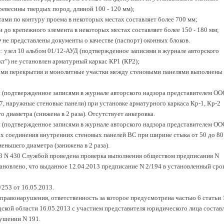
ревесины твердых пород, длиной 100 - 120 мм);
ами по контуру проема в некоторых местах составляет более 700 мм;
и до крепежного элемента в некоторых местах составляет более 150 - 180 мм;
Ф не представлены документы о качестве (паспорт) оконных блоков.
: узел 10 альбом 01/12-АУД (подтвержденное записями в журнале авторского
т") не установлен арматурный каркас КР1 (КР2);
тами перекрытия и монолитные участки между стеновыми панелями выполнены 
 (подтвержденное записями в журнале авторского надзора представителем ОО
-7, наружные стеновые панели) при установке арматурного каркаса Кр-1, Кр-2
 диаметра (снижена в 2 раза). Отсутствует анкеровка.
 (подтвержденное записями в журнале авторского надзора представителем ОО
лах соединения внутренних стеновых панелей ВС при ширине стыка от 50 до 80
еньшего диаметра (занижена в 2 раза).
13 N 430 Службой проведена проверка выполнения обществом предписания N
становлено, что выданное 12.04.2013 предписание N 2/194 в установленный сро
/253 от 16.05.2013.
правонарушения, ответственность за которое предусмотрена частью 6 статьи 
ой области 16.05.2013 с участием представителя юридического лица состав
ушении N 191.