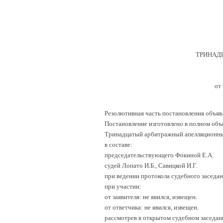
ТРИНАД
от
Резолютивная часть постановления объявл
Постановление изготовлено в полном объ
Тринадцатый арбитражный апелляционны
в составе:
председательствующего Фокиной Е.А.
судей Лопато И.Б., Савицкой И.Г.
при ведении протокола судебного заседан
при участии:
от заявителя: не явился, извещен.
от ответчика: не явился, извещен.
рассмотрев в открытом судебном заседа