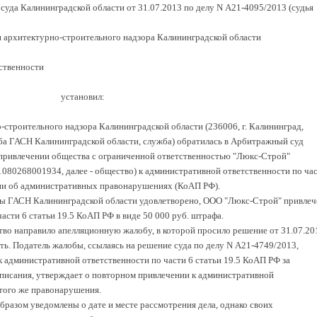
уда Калининградской области от 31.07.2013 по делу N А21-4095/2013 (судья
 архитектурно-строительного надзора Калининградской области
ственности
установил:
-строительного надзора Калининградской области (236006, г. Калининград,
ужба ГАСН Калининградской области, служба) обратилась в Арбитражный суд
 привлечении общества с ограниченной ответственностью "Люкс-Строй"
 1080268001934, далее - общество) к административной ответственности по час
ции об административных правонарушениях (КоАП РФ).
бы ГАСН Калининградской области удовлетворено, ООО "Люкс-Строй" привлеч
асти 6 статьи 19.5 КоАП РФ в виде 50 000 руб. штрафа.
тво направило апелляционную жалобу, в которой просило решение от 31.07.20
ть. Податель жалобы, ссылаясь на решение суда по делу N А21-4749/2013,
административной ответственности по части 6 статьи 19.5 КоАП РФ за
писания, утверждает о повторном привлечении к административной
 того же правонарушения.
бразом уведомлены о дате и месте рассмотрения дела, однако своих