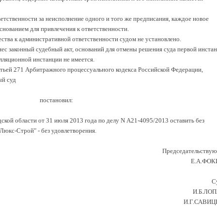
етственности за неисполнение одного и того же предписания, каждое новое
снованием для привлечения к ответственности.
тва к административной ответственности судом не установлено.
нес законный судебный акт, оснований для отмены решения суда первой инста
лляционной инстанции не имеется.
татьей 271 Арбитражного процессуального кодекса Российской Федерации,
й суд
постановил:
кой области от 31 июля 2013 года по делу N А21-4095/2013 оставить без
юкс-Строй" - без удовлетворения.
Председательству
Е.А.ФО
С
И.Б.ЛО
И.Г.САВИ