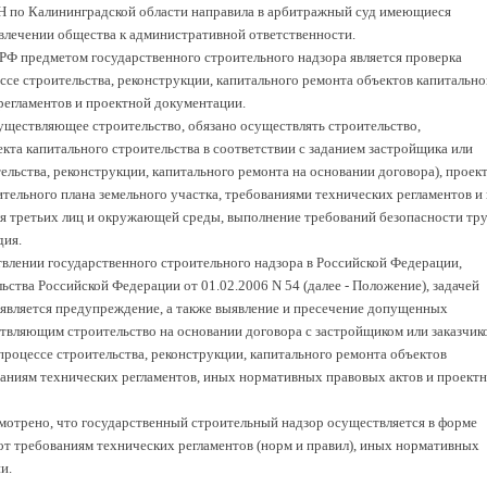
Н по Калининградской области направила в арбитражный суд имеющиеся
влечении общества к административной ответственности.
 РФ предметом государственного строительного надзора является проверка
се строительства, реконструкции, капитального ремонта объектов капитально
регламентов и проектной документации.
существляющее строительство, обязано осуществлять строительство,
кта капитального строительства в соответствии с заданием застройщика или
тельства, реконструкции, капитального ремонта на основании договора), проек
тельного плана земельного участка, требованиями технических регламентов и
ля третьих лиц и окружающей среды, выполнение требований безопасности тру
дия.
влении государственного строительного надзора в Российской Федерации,
ства Российской Федерации от 01.02.2006 N 54 (далее - Положение), задачей
 является предупреждение, а также выявление и пресечение допущенных
ствляющим строительство на основании договора с застройщиком или заказчик
роцессе строительства, реконструкции, капитального ремонта объектов
ваниям технических регламентов, иных нормативных правовых актов и проект
отрено, что государственный строительный надзор осуществляется в форме
т требованиям технических регламентов (норм и правил), иных нормативных
и.