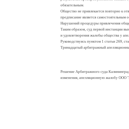
обязательным.
Общество не привлекается повторно к отв
предписание является самостоятельным о
Нарушений процедуры привлечения общес
Таким образом, суд первой инстанции вы
и удовлетворения жалобы общества у апе
Руководствуясь пунктом 1 статьи 269, с
Тринадцатый арбитражный апелляционны
Решение Арбитражного суда Калининградс
изменения, апелляционную жалобу ООО "Л