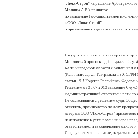
"Люкс-Строй" на решение Арбитражного с
Мялкина А.В.), принятое
по заявлению Государственной инспекции
к ООО "Люкс-Строй"
о привлечении к административной ответ
Государственная инспекция архитектурно
Московский проспект, д. 95; далее - Сл
Калининградской области с заявлением о
(Калининград, ул. Театральная, 30, ОГРН
статьи 19.5 Кодекса Российской Федера
Решением от 31.07.2013 заявление Служ
к административной ответственности по ч
Не согласившись с решением суда, Общес
отменить, производство по делу прекрати
которым ООО "Люкс-Строй" привлечено к 
неисполнение в установленный срок пред
ответственности за совершение одного и
Лица, участвующие в деле, надлежащим о