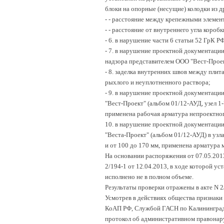
блоки на опорные (несущие) колодки из д
-
- расстояние между крепежными элемент
-
- расстояние от внутреннего угла коробк
-
6. в нарушение части 6 статьи 52 ГрК Р
-
7. в нарушение проектной документации
надзора представителем ООО "Вест-Проек
-
8. заделка внутренних швов между пли
рыхлого и неуплотненного раствора;
-
9. в нарушение проектной документации
"Вест-Проект" (альбом 01/12-АУД, узел 1
применена рабочая арматура непроектного
10. в нарушение проектной документации
"Веста-Проект" (альбом 01/12-АУД) в уз
и от 100 до 170 мм, применена арматура м
На основании распоряжения от 07.05.20
2/194-1 от 12.04.2013, в ходе которой у
исполнено не в полном объеме.
Результаты проверки отражены в акте N 2
Усмотрев в действиях общества признаки 
КоАП РФ, Службой ГАСН по Калининградск
протокол об административном правонар