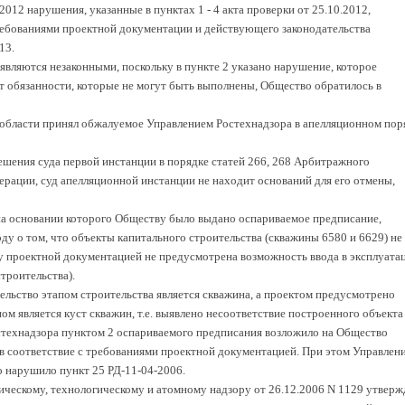
012 нарушения, указанные в пунктах 1 - 4 акта проверки от 25.10.2012,
ребованиями проектной документации и действующего законодательства
13.
 являются незаконными, поскольку в пункте 2 указано нарушение, которое
ют обязанности, которые не могут быть выполнены, Общество обратилось в
области принял обжалуемое Управлением Ростехнадзора в апелляционном пор
ешения суда первой инстанции в порядке статей 266, 268 Арбитражного
ерации, суд апелляционной инстанции не находит оснований для его отмены,
 на основании которого Обществу было выдано оспариваемое предписание,
у о том, что объекты капитального строительства (скважины 6580 и 6629) не
у проектной документацией не предусмотрена возможность ввода в эксплуата
троительства).
ительство этапом строительства является скважина, а проектом предусмотрено
пом является куст скважин, т.е. выявлено несоответствие построенного объекта
стехнадзора пунктом 2 оспариваемого предписания возложило на Общество
в соответствие с требованиями проектной документацией. При этом Управлен
о нарушило пункт 25 РД-11-04-2006.
ческому, технологическому и атомному надзору от 26.12.2006 N 1129 утверж