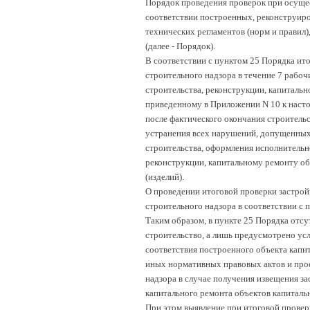
Порядок проведения проверок при осущес
соответствии построенных, реконструир
технических регламентов (норм и правил
(далее - Порядок).
В соответствии с пунктом 25 Порядка ит
строительного надзора в течение 7 рабоч
строительства, реконструкции, капитальн
приведенному в Приложении N 10 к насто
после фактического окончания строительс
устранения всех нарушений, допущенных 
строительства, оформления исполнительно
реконструкции, капитальному ремонту об
(изделий).
О проведении итоговой проверки застрой
строительного надзора в соответствии с 
Таким образом, в пункте 25 Порядка отсу
строительство, а лишь предусмотрено усл
соответствия построенного объекта капит
иных нормативных правовых актов и про
надзора в случае получения извещения за
капитального ремонта объектов капитальн
При этом выявление при итоговой провер