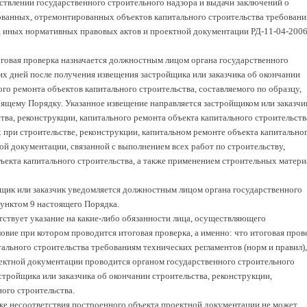
твлении государственного строительного надзора и выдачи заключений о
ованных, отремонтированных объектов капитального строительства требовани
), иных нормативных правовых актов и проектной документации РД-11-04-200
оговая проверка назначается должностным лицом органа государственного
их дней после получения извещения застройщика или заказчика об окончании
ого ремонта объектов капитального строительства, составляемого по образцу,
ящему Порядку. Указанное извещение направляется застройщиком или заказчи
тва, реконструкции, капитального ремонта объекта капитального строительств
при строительстве, реконструкции, капитальном ремонте объекта капитально
й документации, связанной с выполнением всех работ по строительству,
ъекта капитального строительства, а также применением строительных матери
щик или заказчик уведомляется должностным лицом органа государственного
пунктом 9 настоящего Порядка.
тствует указание на какие-либо обязанности лица, осуществляющего
овие при котором проводится итоговая проверка, а именно: что итоговая пров
ального строительства требованиям технических регламентов (норм и правил),
ектной документации проводится органом государственного строительного
стройщика или заказчика об окончании строительства, реконструкции,
ого строительства.
ке несоответствия построенного объекта проектной документации не может