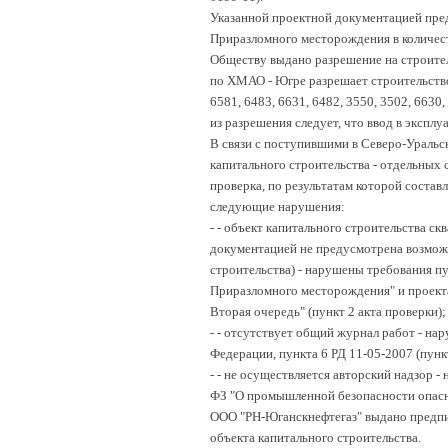
Указанной проектной документацией пред
Приразломного месторождения в количеств
Обществу выдано разрешение на строитель
по ХМАО - Югре разрешает строительство 
6581, 6483, 6631, 6482, 3550, 3502, 6630,
из разрешения следует, что ввод в экспл
В связи с поступившими в Северо-Уральс
капитального строительства - отдельных 
проверка, по результатам которой состав
следующие нарушения:
-
- объект капитального строительства ск
документацией не предусмотрена возможн
строительства) - нарушены требования п
Приразломного месторождения" и проект
Вторая очередь" (пункт 2 акта проверки);
-
- отсутствует общий журнал работ - на
Федерации, пункта 6 РД 11-05-2007 (пункт
-
- не осуществляется авторский надзор -
ФЗ "О промышленной безопасности опасны
ООО "РН-Юганскнефтегаз" выдано предпи
объекта капитального строительства.