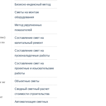
Бизисно-индексный метод
Сметы на монтаж
оборудования
Метод укрупненных
показателей
тво)
Составление смет на
ы по
капитальный ремонт
Составление смет на
пусконаладочные работы
Составление смет на
проектные и изыскательские
работы
Объектные сметы
е не
Сводный сметный расчет
стоимости строительства
ит
Автоматизация сметных