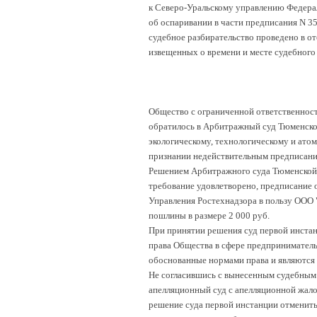
к Северо-Уральскому управлению Федера
об оспаривании в части предписания N 35
судебное разбирательство проведено в о
извещенных о времени и месте судебного 
Общество с ограниченной ответственност
обратилось в Арбитражный суд Тюменско
экологическому, технологическому и атом
признании недействительным предписания 
Решением Арбитражного суда Тюменской 
требование удовлетворено, предписание о
Управления Ростехнадзора в пользу ООО 
пошлины в размере 2 000 руб.
При принятии решения суд первой инстанц
права Общества в сфере предпринимательс
обоснованные нормами права и являются
Не согласившись с вынесенным судебным
апелляционный суд с апелляционной жалоб
решение суда первой инстанции отменить,