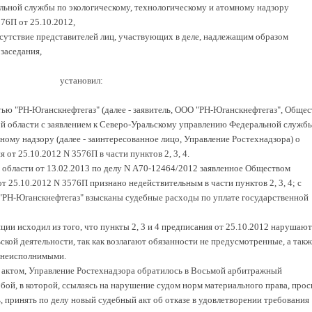
льной службы по экологическому, технологическому и атомному надзору
76П от 25.10.2012,
тсутствие представителей лиц, участвующих в деле, надлежащим образом
заседания,
установил:
ью "РН-Юганскнефтегаз" (далее - заявитель, ООО "РН-Юганскнефтегаз", Общес
й области с заявлением к Северо-Уральскому управлению Федеральной служб
ному надзору (далее - заинтересованное лицо, Управление Ростехнадзора) о
от 25.10.2012 N 3576П в части пунктов 2, 3, 4.
области от 13.02.2013 по делу N А70-12464/2012 заявленное Обществом
т 25.10.2012 N 3576П признано недействительным в части пунктов 2, 3, 4; с
"РН-Юганскнефтегаз" взысканы судебные расходы по уплате государственной
ии исходил из того, что пункты 2, 3 и 4 предписания от 25.10.2012 нарушают
кой деятельности, так как возлагают обязанности не предусмотренные, а такж
 неисполнимыми.
 актом, Управление Ростехнадзора обратилось в Восьмой арбитражный
ой, в которой, ссылаясь на нарушение судом норм материального права, прос
 принять по делу новый судебный акт об отказе в удовлетворении требования