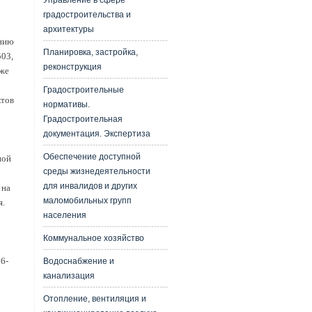
Управление в сфере
градостроительства и
архитектуры
анию
Планировка, застройка,
503,
реконструкция
кже
Градостроительные
ктов
нормативы.
Градостроительная
документация. Экспертиза
Обеспечение доступной
ной
среды жизнедеятельности
для инвалидов и других
 на
маломобильных групп
я.
населения
Коммунальное хозяйство
6-
Водоснабжение и
канализация
Отопление, вентиляция и