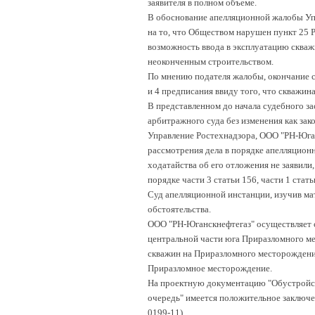
заявителя в полном объеме.
В обоснование апелляционной жалобы Упр
на то, что Обществом нарушен пункт 25 
возможность ввода в эксплуатацию скважи
неоконченным строительством.
По мнению подателя жалобы, окончание с
и 4 предписания ввиду того, что скважина
В представленном до начала судебного з
арбитражного суда без изменения как зак
Управление Ростехнадзора, ООО "РН-Юга
рассмотрения дела в порядке апелляционн
ходатайства об его отложения не заявили,
порядке части 3 статьи 156, части 1 ста
Суд апелляционной инстанции, изучив ма
обстоятельства.
ООО "РН-Юганскнефтегаз" осуществляет с
центральной части юга Приразломного ме
скважин на Приразломного месторождени
Приразломное месторождение.
На проектную документацию "Обустройст
очередь" имеется положительное заключе
0199-11).