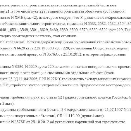
усматривается строительство кустов скважин центральной части юга
е 21, в том числе куст 229; этапом строительства обозначен куст скважин.
ство N ХМН (л.д. 42), из которого следует, что Управление по недропользов
объектов капитального строительства, скважины N 6533, 6582, 6532, 3504, 3
 6481, 6531, 3549, 3501, 6629, 6480, 6580, 3500, 6579, 6530, 6529 куст 229. Та
уатацию производится поэтапно, этап-скважина.
кое Управление Ростехнадзора извещениями об окончании строительства объе
скважин N 6629 куст 229, N 6580 куст 229, в отношении Общества проведена
лен акт итоговой проверки N 3576А от 25.10.2012, в котором зафиксированы
важины N 6580, N 6629 куста 229 не может считаться построенным, т.к. проект
ость ввода в эксплуатацию скважины как отдельного объекта (этапа
ункта 25 РД 11-04-2006, ГРП N 27Б "Строительство эксплуатационных скважин
а "Обустройство кустов центральной части юга Приразломного месторождени
рушены требования пункта 6 статьи 52 Градостроительного кодекса Российской
 3 акта);
 нарушены требования части 3 статьи 8 Федерального закона от 21.07.1997 N 11
х производственных объектов", СП 11-110-99 (пункт 4 акта).
сание N 3576П от 25.10.2012 об устранении нарушений при строительстве