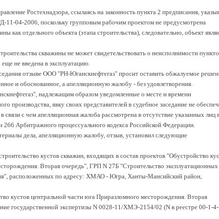
авление Ростехнадзора, ссылаясь на законность пункта 2 предписания, указы
РД-11-04-2006, поскольку групповым рабочим проектом не предусмотрена
ны как отдельного объекта (этапа строительства), следовательно, объект явля
троительства скважины не может свидетельствовать о неисполнимости пункто
 еще не введена в эксплуатацию.
аседания отзыве ООО "РН-Юганскнефтегаз" просит оставить обжалуемое решен
онное и обоснованное, а апелляционную жалобу - без удовлетворения.
нскнефтегаз", надлежащим образом уведомленные о месте и времени
ого производства, явку своих представителей в судебное заседание не обеспеч
 в связи с чем апелляционная жалоба рассмотрена в отсутствие указанных лиц 
тьи 266 Арбитражного процессуального кодекса Российской Федерации.
териалы дела, апелляционную жалобу, отзыв, установил следующие
троительство кустов скважин, входящих в состав проектов "Обустройство ку
сторождения. Вторая очередь", ГРП N 27Б "Строительство эксплуатационных
я", расположенных по адресу: ХМАО - Югра, Ханты-Мансийский район,
во кустов центральной части юга Приразломного месторождения. Вторая
ние государственной экспертизы N 0028-11/ХМЭ-2154/02 (N в реестре 00-1-4-