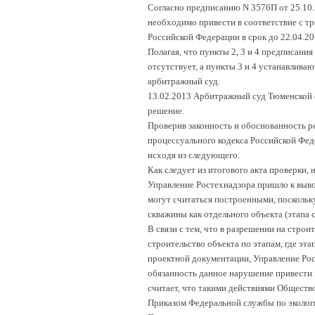
Согласно предписанию N 3576П от 25.10.2
необходимо привести в соответствие с т
Российской Федерации в срок до 22.04.20
Полагая, что пункты 2, 3 и 4 предписания
отсутствует, а пункты 3 и 4 устанавлива
арбитражный суд.
13.02.2013 Арбитражный суд Тюменской 
решение.
Проверив законность и обоснованность р
процессуального кодекса Российской Фед
исходя из следующего.
Как следует из итогового акта проверки,
Управление Ростехнадзора пришло к вывод
могут считаться построенными, поскольк
скважины как отдельного объекта (этапа с
В связи с тем, что в разрешении на стро
строительство объекта по этапам, где эта
проектной документации, Управление Ро
обязанность данное нарушение привести 
считает, что такими действиями Обществ
Приказом Федеральной службы по экологи