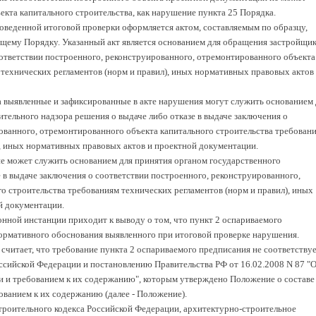
екта капитального строительства, как нарушение пункта 25 Порядка.
роведенной итоговой проверки оформляется актом, составляемым по образцу,
щему Порядку. Указанный акт является основанием для обращения застройщи
соответствии построенного, реконструированного, отремонтированного объекта
 технических регламентов (норм и правил), иных нормативных правовых актов
ка выявленные и зафиксированные в акте нарушения могут служить основанием 
тельного надзора решения о выдаче либо отказе в выдаче заключения о
ованного, отремонтированного объекта капитального строительства требован
), иных нормативных правовых актов и проектной документации.
е может служить основанием для принятия органом государственного
 в выдаче заключения о соответствии построенного, реконструированного,
о строительства требованиям технических регламентов (норм и правил), иных
й документации.
онной инстанции приходит к выводу о том, что пункт 2 оспариваемого
ормативного обоснования выявленного при итоговой проверке нарушения.
 считает, что требование пункта 2 оспариваемого предписания не соответству
оссийской Федерации и постановлению Правительства РФ от 16.02.2008 N 87 "
и и требованием к их содержанию", которым утверждено Положение о составе
ованием к их содержанию (далее - Положение).
строительного кодекса Российской Федерации, архитектурно-строительное