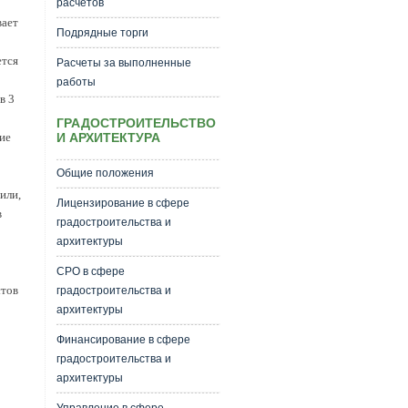
расчетов
вает
Подрядные торги
ется
Расчеты за выполненные
работы
в 3
ГРАДОСТРОИТЕЛЬСТВО
И АРХИТЕКТУРА
ие
Общие положения
или,
Лицензирование в сфере
в
градостроительства и
архитектуры
СРО в сфере
стов
градостроительства и
архитектуры
Финансирование в сфере
градостроительства и
архитектуры