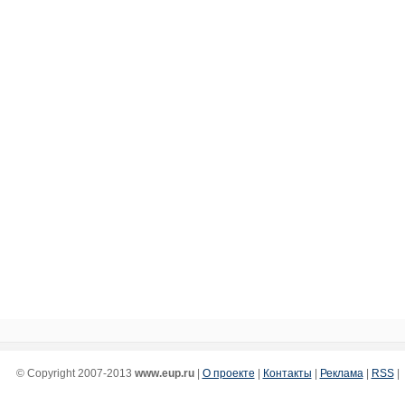
© Copyright 2007-2013
www.eup.ru
|
О проекте
|
Контакты
|
Реклама
|
RSS
|