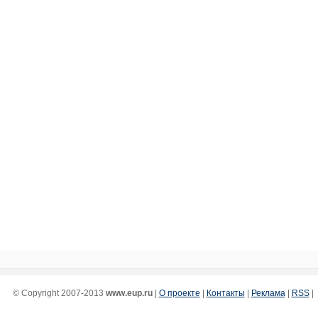
© Copyright 2007-2013
www.eup.ru
|
О проекте
|
Контакты
|
Реклама
|
RSS
|