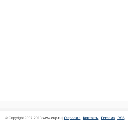
© Copyright 2007-2013
www.eup.ru
|
О проекте
|
Контакты
|
Реклама
|
RSS
|