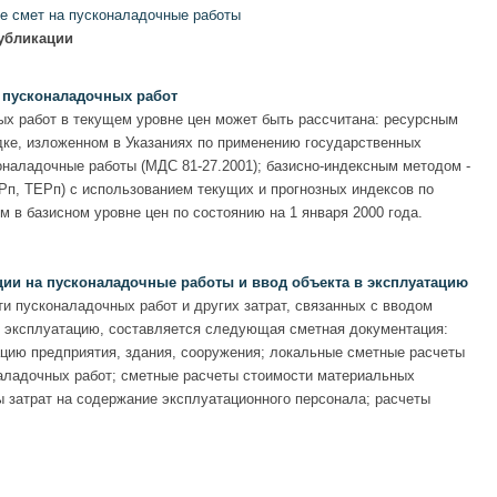
е смет на пусконаладочные работы
публикации
 пусконаладочных работ
х работ в текущем уровне цен может быть рассчитана: ресурсным
дке, изложенном в Указаниях по применению государственных
наладочные работы (МДС 81-27.2001); базисно-индексным методом -
Рп, ТЕРп) с использованием текущих и прогнозных индексов по
 в базисном уровне цен по состоянию на 1 января 2000 года.
ии на пусконаладочные работы и ввод объекта в эксплуатацию
и пусконаладочных работ и других затрат, связанных с вводом
в эксплуатацию, составляется следующая сметная документация:
ацию предприятия, здания, сооружения; локальные сметные расчеты
аладочных работ; сметные расчеты стоимости материальных
ы затрат на содержание эксплуатационного персонала; расчеты