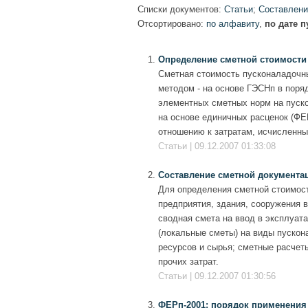
Списки документов:
Статьи
;
Составлени
Отсортировано:
по алфавиту
,
по дате 
Определение сметной стоимости
Сметная стоимость пусконаладочны
методом - на основе ГЭСНп в поря
элементных сметных норм на пуско
на основе единичных расценок (ФЕ
отношению к затратам, исчисленным
Статьи | 09.12.2007 01:33:08
Составление сметной документац
Для определения сметной стоимост
предприятия, здания, сооружения 
сводная смета на ввод в эксплуат
(локальные сметы) на виды пускон
ресурсов и сырья; сметные расчет
прочих затрат.
Статьи | 09.12.2007 01:30:56
ФЕРп-2001: порядок применения