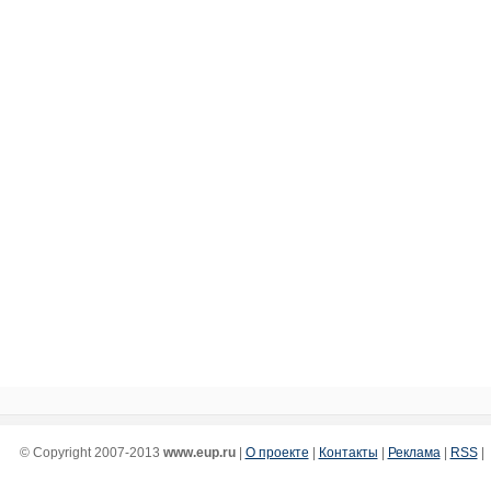
© Copyright 2007-2013
www.eup.ru
|
О проекте
|
Контакты
|
Реклама
|
RSS
|