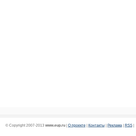
© Copyright 2007-2013
www.eup.ru
|
О проекте
|
Контакты
|
Реклама
|
RSS
|